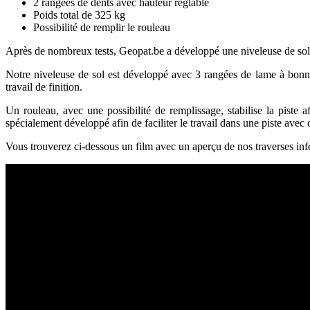
2 rangées de dents avec hauteur réglable
Poids total de 325 kg
Possibilité de remplir le rouleau
Après de nombreux tests, Geopat.be a développé une niveleuse de sol 
Notre niveleuse de sol est développé avec 3 rangées de lame à bonne h
travail de finition.
Un rouleau, avec une possibilité de remplissage, stabilise la piste a
spécialement développé afin de faciliter le travail dans une piste avec 
Vous trouverez ci-dessous un film avec un aperçu de nos traverses infé