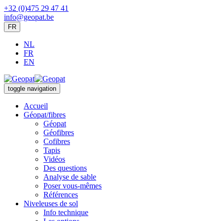
+32 (0)475 29 47 41
info@geopat.be
FR
NL
FR
EN
toggle navigation
Accueil
Géopat/fibres
Géopat
Géofibres
Cofibres
Tapis
Vidéos
Des questions
Analyse de sable
Poser vous-mêmes
Références
Niveleuses de sol
Info technique