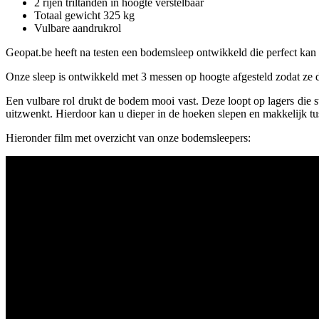
2 rijen triltanden in hoogte verstelbaar
Totaal gewicht 325 kg
Vulbare aandrukrol
Geopat.be heeft na testen een bodemsleep ontwikkeld die perfect kan
Onze sleep is ontwikkeld met 3 messen op hoogte afgesteld zodat ze de 
Een vulbare rol drukt de bodem mooi vast. Deze loopt op lagers die st
uitzwenkt. Hierdoor kan u dieper in de hoeken slepen en makkelijk tu
Hieronder film met overzicht van onze bodemsleepers: