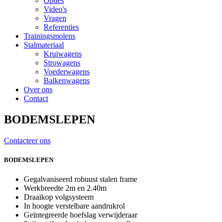
Opties
Video's
Vragen
Referenties
Trainingsmolens
Stalmateriaal
Kruiwagens
Strowagens
Voederwagens
Balkenwagens
Over ons
Contact
BODEMSLEPEN
Contacteer ons
BODEMSLEPEN
Gegalvaniseerd robuust stalen frame
Werkbreedte 2m en 2.40m
Draaikop volgsysteem
In hoogte verstelbare aandrukrol
Geïntegreerde hoefslag verwijderaar