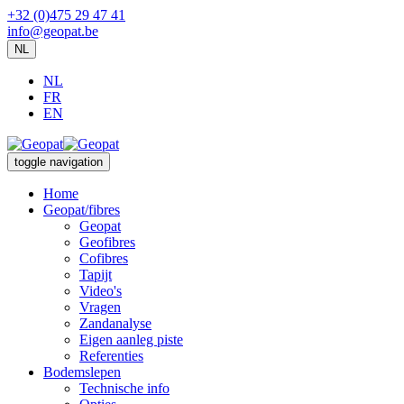
+32 (0)475 29 47 41
info@geopat.be
NL
NL
FR
EN
toggle navigation
Home
Geopat/fibres
Geopat
Geofibres
Cofibres
Tapijt
Video's
Vragen
Zandanalyse
Eigen aanleg piste
Referenties
Bodemslepen
Technische info